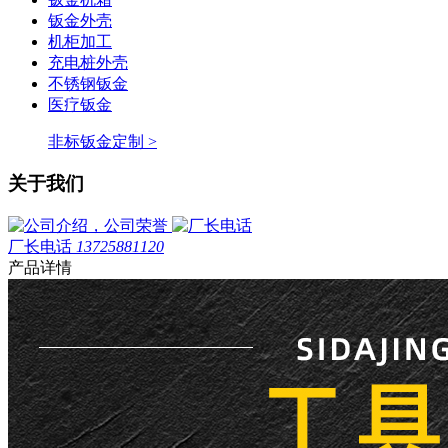
钣金外壳
机柜加工
充电桩外壳
不锈钢钣金
医疗钣金
非标钣金定制 >
关于我们
厂长电话
13725881120
产品详情